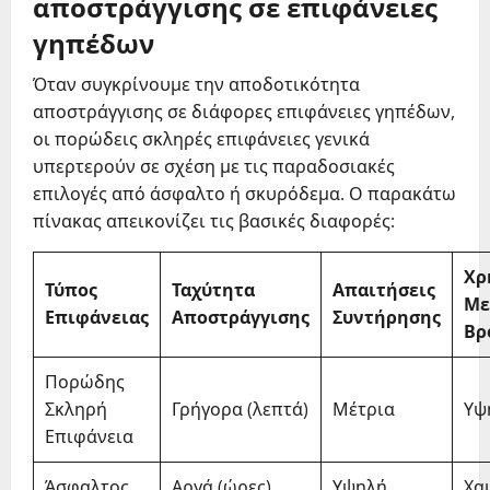
αποστράγγισης σε επιφάνειες
γηπέδων
Όταν συγκρίνουμε την αποδοτικότητα
αποστράγγισης σε διάφορες επιφάνειες γηπέδων,
οι πορώδεις σκληρές επιφάνειες γενικά
υπερτερούν σε σχέση με τις παραδοσιακές
επιλογές από άσφαλτο ή σκυρόδεμα. Ο παρακάτω
πίνακας απεικονίζει τις βασικές διαφορές:
Χρ
Τύπος
Ταχύτητα
Απαιτήσεις
Με
Επιφάνειας
Αποστράγγισης
Συντήρησης
Βρ
Πορώδης
Σκληρή
Γρήγορα (λεπτά)
Μέτρια
Υψ
Επιφάνεια
Άσφαλτος
Αργά (ώρες)
Υψηλή
Χα