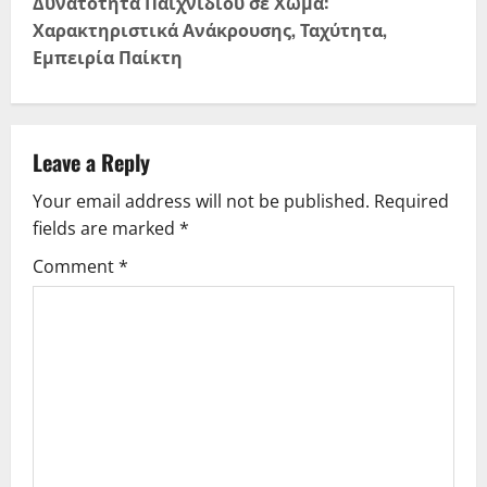
t
Δυνατότητα Παιχνιδιού σε Χώμα:
Χαρακτηριστικά Ανάκρουσης, Ταχύτητα,
n
Εμπειρία Παίκτη
a
v
Leave a Reply
i
Your email address will not be published.
Required
g
fields are marked
*
Comment
*
a
t
i
o
n