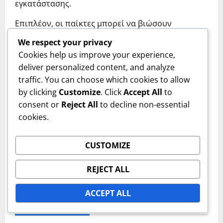
εγκατάστασης.
Επιπλέον, οι παίκτες μπορεί να βιώσουν
μακροχρόνιες επιπτώσεις στην υγεία, όπως
We respect your privacy
χρόνια αναπνευστικά προβλήματα, λόγω της
Cookies help us improve your experience,
συνεχούς έκθεσης σε κακή ποιότητα αέρα. Αυτό
deliver personalized content, and analyze
μπορεί να αποθαρρύνει τη συμμετοχή και να
traffic. You can choose which cookies to allow
μειώσει τη φήμη της εγκατάστασης.
by clicking
Customize
. Click
Accept All
to
consent or
Reject All
to decline non-essential
Για να αποφευχθούν αυτά τα ζητήματα, οι
cookies.
τακτικές αξιολογήσεις των συστημάτων ελέγχου
του κλίματος είναι απαραίτητες. Η επένδυση σε
κατάλληλο εξοπλισμό και συντήρηση μπορεί να
CUSTOMIZE
ενισχύσει την εμπειρία των παικτών και να
διασφαλίσει τη μακροχρόνια διάρκεια της
REJECT ALL
εγκατάστασης.
ACCEPT ALL
ABOUT THE AUTHOR